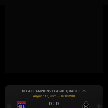
MPIONS LEAGUE QUALIFIERS
UEFA CHAMPION
st 12, 2026 — 02:00 WIB
August 12,
0 : 0
Previous
Next