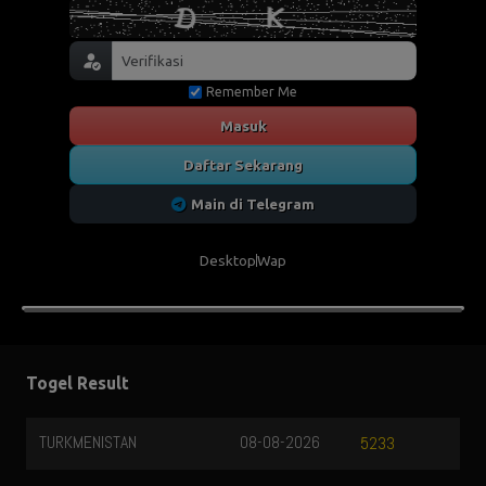
Remember Me
Masuk
Daftar Sekarang
Main di Telegram
Desktop
Wap
Togel Result
TURKMENISTAN
08-08-2026
5233