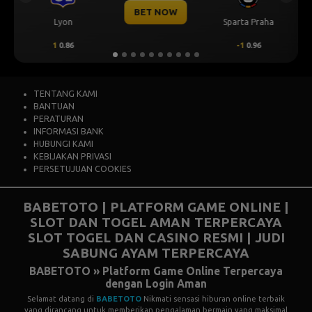
BET NOW
B
Sparta Praha
SK Sturm Graz
-1
0.96
-0.5
0.95
TENTANG KAMI
BANTUAN
PERATURAN
INFORMASI BANK
HUBUNGI KAMI
KEBIJAKAN PRIVASI
PERSETUJUAN COOKIES
BABETOTO | PLATFORM GAME ONLINE |
SLOT DAN TOGEL AMAN TERPERCAYA
SLOT
TOGEL DAN CASINO RESMI | JUDI
SABUNG AYAM TERPERCAYA
BABETOTO » Platform Game Online Terpercaya
dengan Login Aman
Selamat datang di
BABETOTO
Nikmati sensasi hiburan online terbaik
yang dirancang untuk memberikan pengalaman bermain yang maksimal