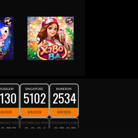
E
Xi Bo Ba
RUSALEM
SINGAPORE
KAMERUN
130
5102
2534
/8/2026
8/8/2026
8/8/2026
MACAU 1600
TOTOMACAU 1900
TOTOMACAU 2200
957
9031
6525
 Cai
Lucky - 88 Flower