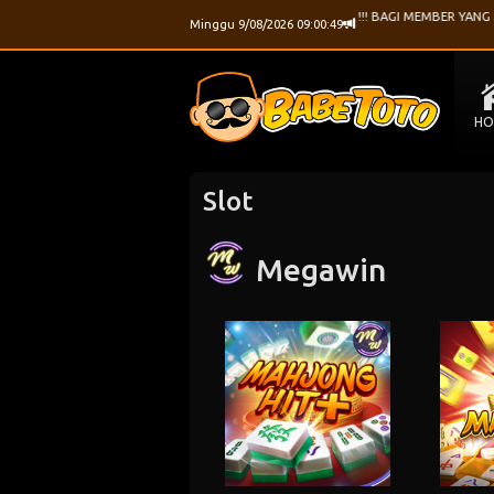
WELCOME !!! BAGI MEMBER YANG INGIN 
Minggu 9/08/2026 09:00:50
HO
Slot
Megawin