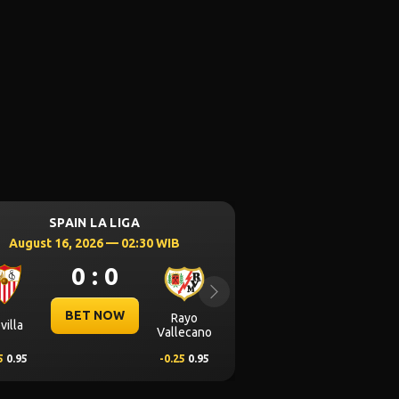
8/8/2026
8/8/2026
8/8/2026
iches
Lucky - 88 Treasures
A CHAMPIONS LEAGUE QUALIFIERS
August 11, 2026 — 22:00 WIB
0 : 0
Next
BET NOW
t Almaty
Levski Sofia
(n)
0
0.76
0.00
-0.94
i
Triple Fish