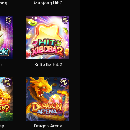
ong
Mahjong Hit 2
ki
Xi Bo Ba Hit 2
ep
Dragon Arena