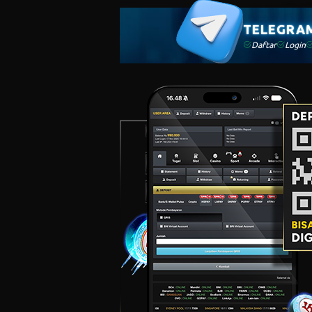
TELEGRA
Daftar
Login
Wealth - 88 Flower
Wealt
Jenius
DANA
GOPAY
LinkAja
Fortune - Rolling
Fort
Riches
AntarBank
Telkomsel