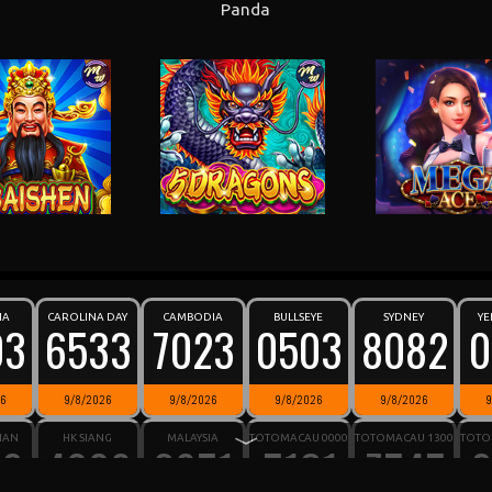
Panda
5 CaiShen
5 Dragons
Mega AC
IA
CAROLINA DAY
CAMBODIA
BULLSEYE
SYDNEY
YE
03
6533
7023
0503
8082
0
26
9/8/2026
9/8/2026
9/8/2026
9/8/2026
9
HAN
HK SIANG
MALAYSIA
TOTOMACAU 0000
TOTOMACAU 1300
TOTO
12
4008
6851
5131
7545
2
lawed Heroes
Happy Farm
Duo Fu Duo