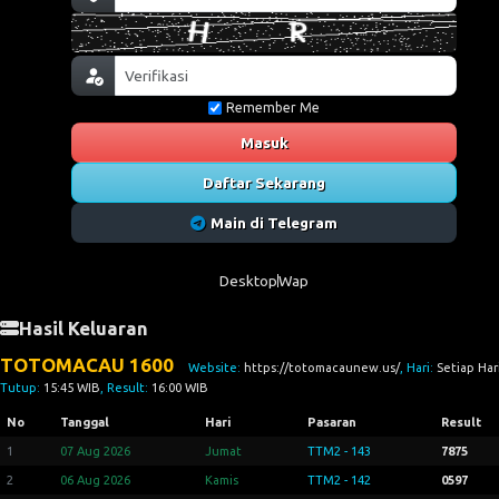
Remember Me
Masuk
Daftar Sekarang
Main di Telegram
Desktop
Wap
Hasil Keluaran
TOTOMACAU 1600
Website:
https://totomacaunew.us/
, Hari:
Setiap Har
Tutup:
15:45 WIB
, Result:
16:00 WIB
No
Tanggal
Hari
Pasaran
Result
1
07 Aug 2026
Jumat
TTM2 - 143
7875
2
06 Aug 2026
Kamis
TTM2 - 142
0597